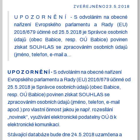
ZVEŘEJNĚNO
23.5.2018
U P O Z O R N Ě N Í - S odvoláním na obecné
nařízení Evropského parlamentu a Rady (EU)
2016/679 účinné od 25.5.2018 je Správce osobních
údajů (obec Babice, resp. OÚ Babice) povinen
získat SOUHLAS se zpracováním osobních údajů
(jméno, telefon, e-mail a...
U P O Z O R N Ě N Í -
S odvoláním na obecné nařízení
Evropského parlamentu a Rady (EU) 2016/679 účinné od
25.5.2018 je Správce osobních údajů (obec Babice,
resp. OÚ Babice) povinen získat SOUHLAS se
zpracováním osobních údajů (jméno, telefon, e-mail
apod.) pro vlastní činnost jakou je např. rozesílání
„novinek“, využívání elektronické podatelny OÚ či k
elektronické komunikaci.
Stávající databáze bude dne 24.5.2018 uzamčena a