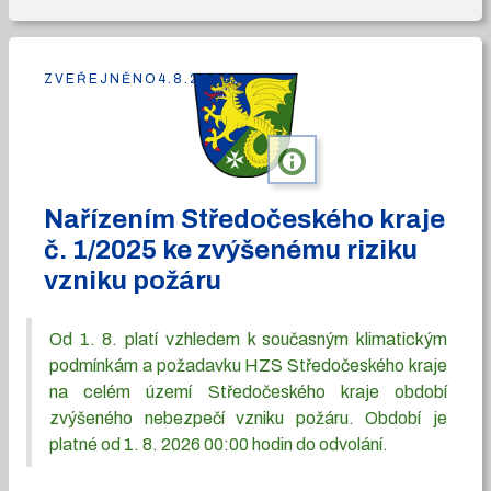
ZVEŘEJNĚNO
4.8.2026
info
Nařízením Středočeského kraje
č. 1/2025 ke zvýšenému riziku
vzniku požáru
Od 1. 8. platí vzhledem k současným klimatickým
podmínkám a požadavku HZS Středočeského kraje
na celém území Středočeského kraje období
zvýšeného nebezpečí vzniku požáru. Období je
platné od 1. 8. 2026 00:00 hodin do odvolání.