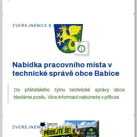
ZVEŘEJNĚNO
3.8.2026
info
Nabídka pracovního místa v
technické správě obce Babice
Do přátelského týmu technické správy obce
hledáme posilu. Více informací naleznete v příloze.
ZVEŘEJNĚNO
30.7.2026