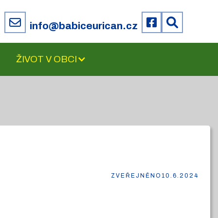
6
info@babiceurican.cz
ŽIVOT V OBCI
ZVEŘEJNĚNO
10.6.2024