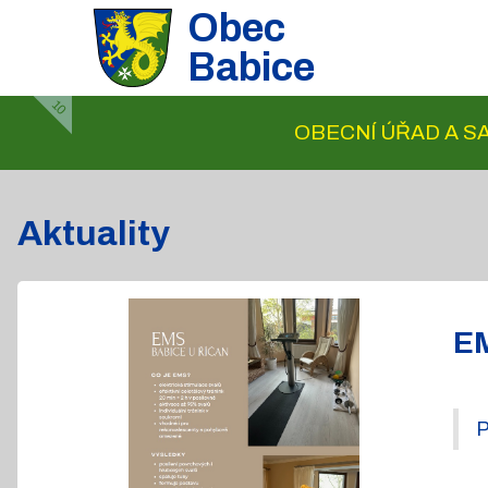
Obec
Babice
10
OBECNÍ ÚŘAD A 
Aktuality
EM
P