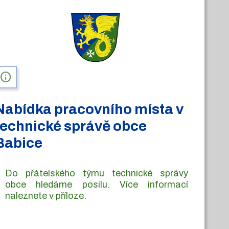
info
Nabídka pracovního místa v
technické správě obce
Babice
Do přátelského týmu technické správy
obce hledáme posilu. Více informací
naleznete v příloze.