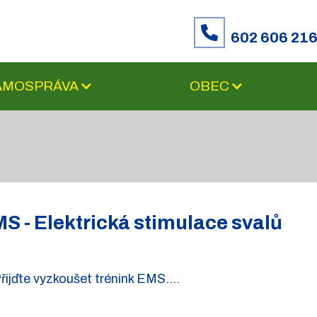
602 606 21
SAMOSPRÁVA
OBEC
S - Elektrická stimulace svalů
řijďte vyzkoušet trénink EMS....