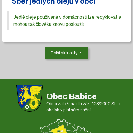
Sběr jedlých olejů v obci
Jedlé oleje používané v domácnosti lze recyklovat a
mohou tak člověku znovu posloužit.
Další aktuality
Obec Babice
Obec založena dle zák. 128/2000 Sb. o
obcích v platném znění