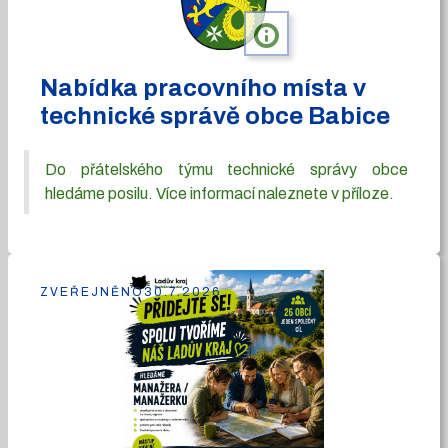
info
Nabídka pracovního místa v
technické správě obce Babice
Do přátelského týmu technické správy obce
hledáme posilu. Více informací naleznete v příloze.
ZVEŘEJNĚNO
30.7.2026