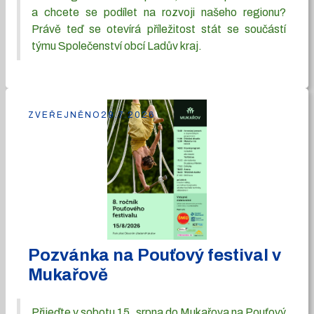
a chcete se podílet na rozvoji našeho regionu?
Právě teď se otevírá příležitost stát se součástí
týmu Společenství obcí Ladův kraj.
ZVEŘEJNĚNO
29.7.2026
Pozvánka na Pouťový festival v
Mukařově
Přijeďte v sobotu 15. srpna do Mukařova na Pouťový