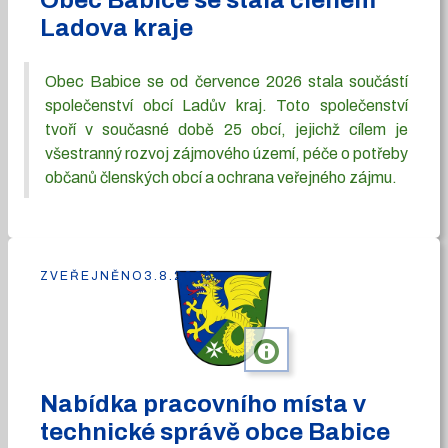
Obec Babice se stala členem
Ladova kraje
Obec Babice se od července 2026 stala součástí
společenství obcí Ladův kraj. Toto společenství
tvoří v současné době 25 obcí, jejichž cílem je
všestranný rozvoj zájmového území, péče o potřeby
občanů členských obcí a ochrana veřejného zájmu.
ZVEŘEJNĚNO
3.8.2026
info
Nabídka pracovního místa v
technické správě obce Babice