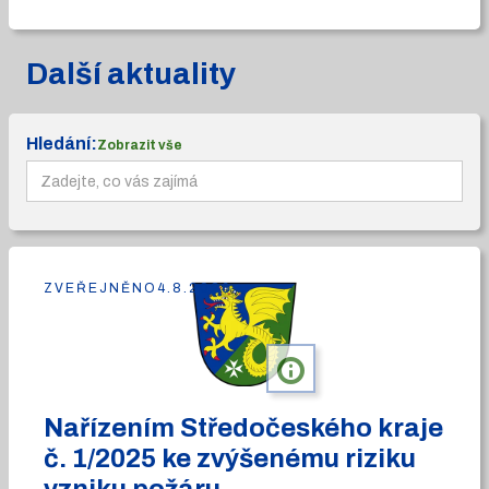
Další aktuality
Hledání:
Zobrazit vše
ZVEŘEJNĚNO
4.8.2026
info
Nařízením Středočeského kraje
č. 1/2025 ke zvýšenému riziku