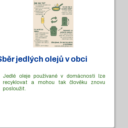
Sběr jedlých olejů v obci
Jedlé oleje používané v domácnosti lze
recyklovat a mohou tak člověku znovu
posloužit.