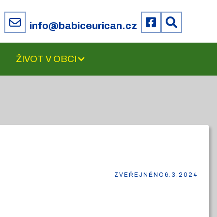
6
info@babiceurican.cz
ŽIVOT V OBCI
ZVEŘEJNĚNO
6.3.2024