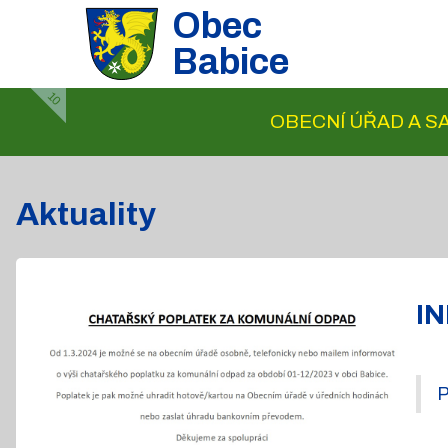
Obec
Babice
10
OBECNÍ ÚŘAD A 
Aktuality
I
P