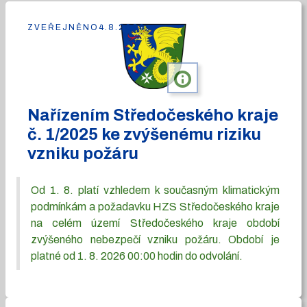
ZVEŘEJNĚNO
4.8.2026
info
Nařízením Středočeského kraje
č. 1/2025 ke zvýšenému riziku
vzniku požáru
Od 1. 8. platí vzhledem k současným klimatickým
podmínkám a požadavku HZS Středočeského kraje
na celém území Středočeského kraje období
zvýšeného nebezpečí vzniku požáru. Období je
platné od 1. 8. 2026 00:00 hodin do odvolání.