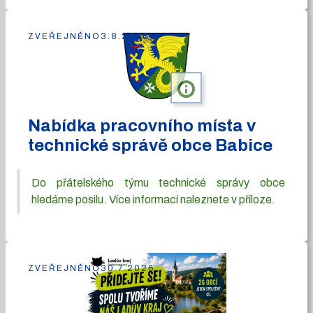
ZVEŘEJNĚNO
3.8.2026
info
Nabídka pracovního místa v
technické správě obce Babice
Do přátelského týmu technické správy obce
hledáme posilu. Více informací naleznete v příloze.
ZVEŘEJNĚNO
30.7.2026