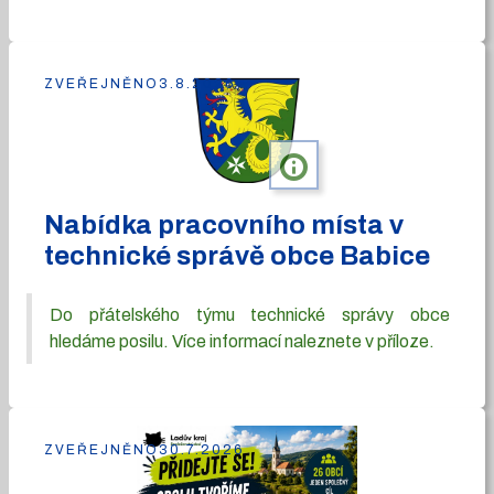
ZVEŘEJNĚNO
3.8.2026
info
Nabídka pracovního místa v
technické správě obce Babice
Do přátelského týmu technické správy obce
hledáme posilu. Více informací naleznete v příloze.
ZVEŘEJNĚNO
30.7.2026