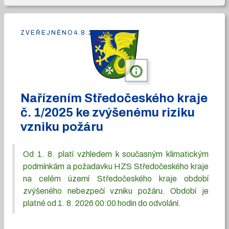
ZVEŘEJNĚNO
4.8.2026
info
Nařízením Středočeského kraje
č. 1/2025 ke zvýšenému riziku
vzniku požáru
Od 1. 8. platí vzhledem k současným klimatickým
podmínkám a požadavku HZS Středočeského kraje
na celém území Středočeského kraje období
zvýšeného nebezpečí vzniku požáru. Období je
platné od 1. 8. 2026 00:00 hodin do odvolání.