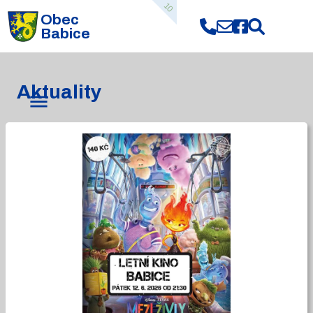
10
Obec
Babice
Aktuality