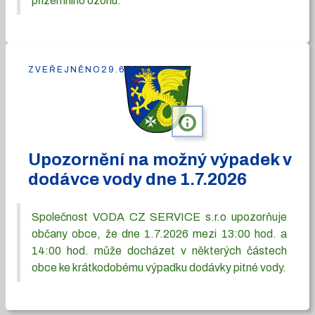
přízemního ozonu.
ZVEŘEJNĚNO
29.6.2026
info
Upozornění na možný výpadek v
dodávce vody dne 1.7.2026
Společnost VODA CZ SERVICE s.r.o upozorňuje
občany obce, že dne 1.7.2026 mezi 13:00 hod. a
14:00 hod. může docházet v některých částech
obce ke krátkodobému výpadku dodávky pitné vody.