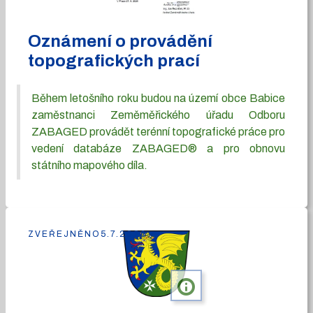
Oznámení o provádění
topografických prací
Během letošního roku budou na území obce Babice
zaměstnanci Zeměměřického úřadu Odboru
ZABAGED provádět terénní topografické práce pro
vedení databáze ZABAGED® a pro obnovu
státního mapového díla.
ZVEŘEJNĚNO
5.7.2026
info