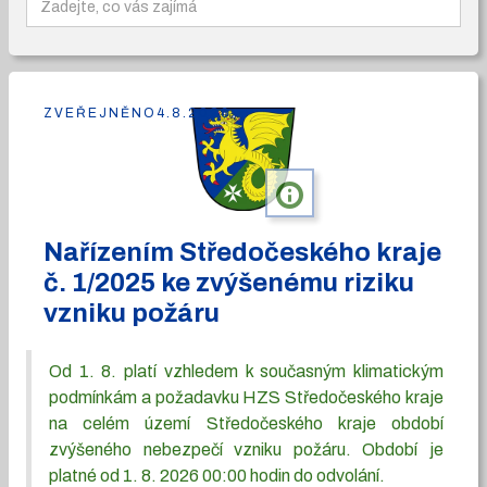
ZVEŘEJNĚNO
4.8.2026
info
Nařízením Středočeského kraje
č. 1/2025 ke zvýšenému riziku
vzniku požáru
Od 1. 8. platí vzhledem k současným klimatickým
podmínkám a požadavku HZS Středočeského kraje
na celém území Středočeského kraje období
zvýšeného nebezpečí vzniku požáru. Období je
platné od 1. 8. 2026 00:00 hodin do odvolání.