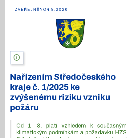
ZVEŘEJNĚNO
4.8.2026
info
Nařízením Středočeského
kraje č. 1/2025 ke
zvýšenému riziku vzniku
požáru
Od 1. 8. platí vzhledem k současným
klimatickým podmínkám a požadavku HZS