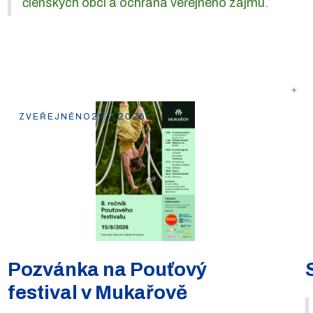
členských obcí a ochrana veřejného zájmu.
ZVEŘEJNĚNO
29.7.2026
Pozvánka na Pouťový
festival v Mukařově