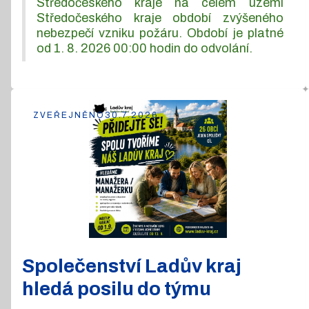
Středočeského kraje na celém území
Středočeského kraje období zvýšeného
nebezpečí vzniku požáru. Období je platné
od 1. 8. 2026 00:00 hodin do odvolání.
ZVEŘEJNĚNO
30.7.2026
Společenství Ladův kraj
hledá posilu do týmu