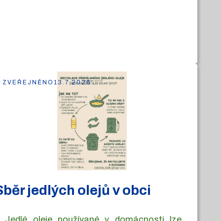
ZVEŘEJNĚNO
13.7.2026
Sběr jedlých olejů v obci
Jedlé oleje používané v domácnosti lze