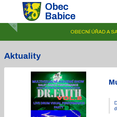
Obec
Babice
10
OBECNÍ ÚŘAD A 
Aktuality
Mu
D
d