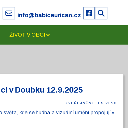
6
info@babiceurican.cz
ŽIVOT V OBCI
nci v Doubku 12.9.2025
ZVEŘEJNĚNO
11.9.2025
do světa, kde se hudba a vizuální umění propojují v