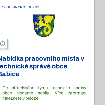
ZVEŘEJNĚNO
3.8.2026
info
Nabídka pracovního místa v
technické správě obce
Babice
Do přátelského týmu technické správy
obce hledáme posilu. Více informací
naleznete v příloze.