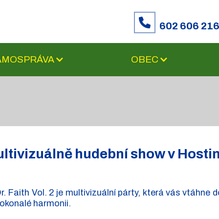
602 606 21
SAMOSPRÁVA
OBEC
ltivizuálně hudební show v Hosti
r. Faith Vol. 2 je multivizuální párty, která vás vtáhne 
okonalé harmonii.