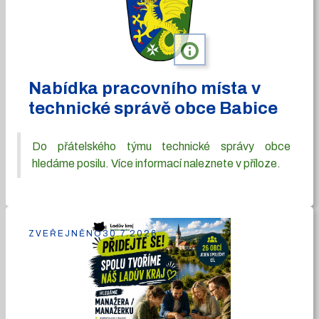
info
Nabídka pracovního místa v
technické správě obce Babice
Do přátelského týmu technické správy obce
hledáme posilu. Více informací naleznete v příloze.
ZVEŘEJNĚNO
30.7.2026