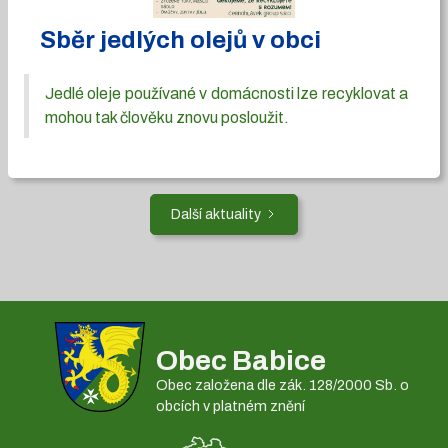
Sběr jedlých olejů v obci
Jedlé oleje používané v domácnosti lze recyklovat a
mohou tak člověku znovu posloužit.
Další aktuality
Obec Babice
Obec založena dle zák. 128/2000 Sb. o
obcích v platném znění