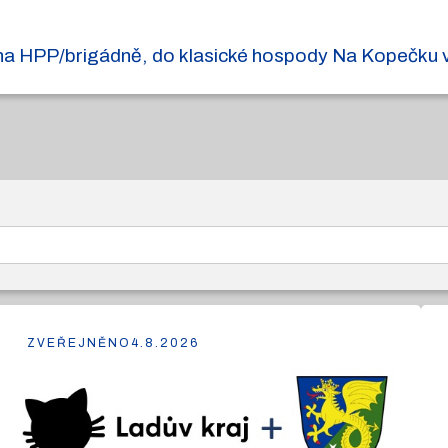
a na HPP/brigádně, do klasické hospody Na Kopečku v
ZVEŘEJNĚNO
4.8.2026