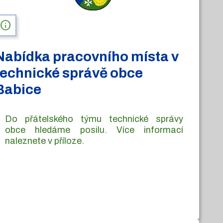
info
Nabídka pracovního místa v
technické správě obce
Babice
Do přátelského týmu technické správy
obce hledáme posilu. Více informací
naleznete v příloze.