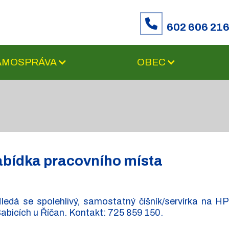
602 606 21
SAMOSPRÁVA
OBEC
bídka pracovního místa
ledá se spolehlivý, samostatný číšník/servírka na 
abicích u Říčan. Kontakt: 725 859 150.