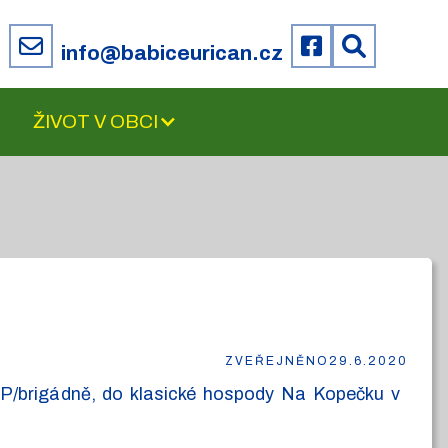
6
info@babiceurican.cz
ŽIVOT V OBCI
ZVEŘEJNĚNO
29.6.2020
HPP/brigádně, do klasické hospody Na Kopečku v