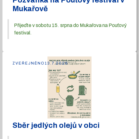
Pozvánka na Pouťový festival v
Mukařově
Přijeďte v sobotu 15. srpna do Mukařova na Pouťový
festival.
ZVEŘEJNĚNO
13.7.2026
Sběr jedlých olejů v obci