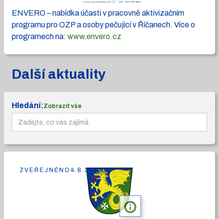
ENVERO – nabídka účasti v pracovně aktivizačním
programu pro OZP a osoby pečující v Říčanech. Více o
programech na:
www.envero.cz
Další aktuality
Hledání:
Zobrazit vše
ZVEŘEJNĚNO
4.8.2026
info