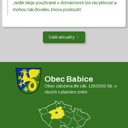
Jedlé oleje používané v domácnosti lze recyklovat a
mohou tak člověku znovu posloužit.
Další aktuality
Obec Babice
Obec založena dle zák. 128/2000 Sb. o
obcích v platném znění