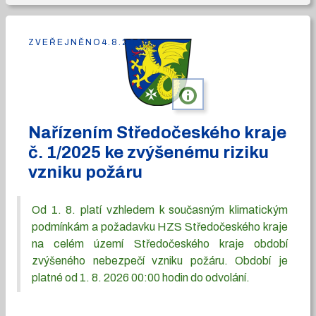
ZVEŘEJNĚNO
4.8.2026
info
Nařízením Středočeského kraje
č. 1/2025 ke zvýšenému riziku
vzniku požáru
Od 1. 8. platí vzhledem k současným klimatickým
podmínkám a požadavku HZS Středočeského kraje
na celém území Středočeského kraje období
zvýšeného nebezpečí vzniku požáru. Období je
platné od 1. 8. 2026 00:00 hodin do odvolání.