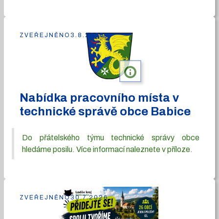
ZVEŘEJNĚNO
3.8.2026
info
Nabídka pracovního místa v
technické správě obce Babice
Do přátelského týmu technické správy obce
hledáme posilu. Více informací naleznete v příloze.
ZVEŘEJNĚNO
30.7.2026