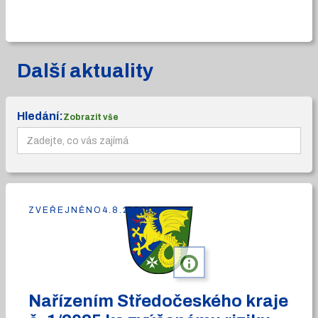
Další aktuality
Hledání:
Zobrazit vše
ZVEŘEJNĚNO
4.8.2026
info
Nařízením Středočeského kraje