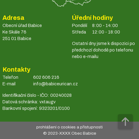
Adresa
Úřední hodiny
Obecní úřad Babice
Pondělí
8:00 - 14:00
Ke Skále 76
Středa
12:00 - 18:00
251 01 Babice
Ostatní dny jsme k dispozici po
předchozí dohodě po telefonu
nebo e-mailu
Kontakty
Telefon
602 606 216
E-mail
info@babiceurican.cz
Identifikační číslo - IČO: 00240028
Datová schránka: vxtaugv
Bankovní spojení: 9323201/0100
prohlášení o cookies a přístupnosti
© 2023-
XXXX
Obec Babice