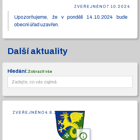
ZVEŘEJNĚNO
7.10.2024
Upozorňujeme, že v pondělí 14.10.2024 bude
obecní úřad uzavřen.
Další aktuality
Hledání:
Zobrazit vše
ZVEŘEJNĚNO
4.8.2026
info