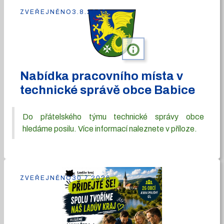
ZVEŘEJNĚNO
3.8.2026
info
Nabídka pracovního místa v
technické správě obce Babice
Do přátelského týmu technické správy obce
hledáme posilu. Více informací naleznete v příloze.
ZVEŘEJNĚNO
30.7.2026