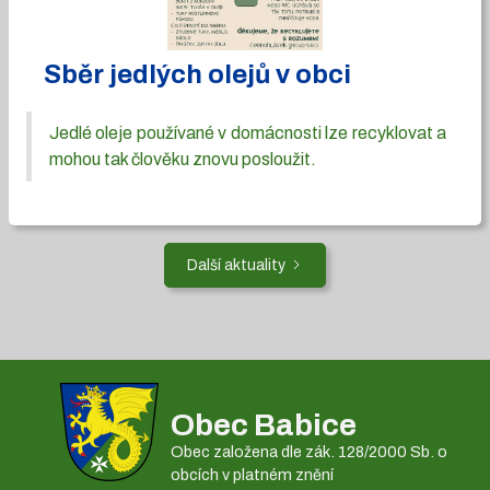
Sběr jedlých olejů v obci
Jedlé oleje používané v domácnosti lze recyklovat a
mohou tak člověku znovu posloužit.
Další aktuality
Obec Babice
Obec založena dle zák. 128/2000 Sb. o
obcích v platném znění