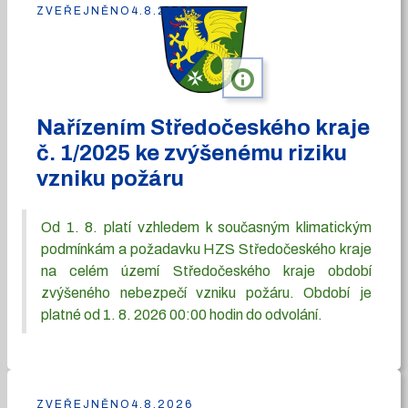
ZVEŘEJNĚNO
4.8.2026
info
Nařízením Středočeského kraje
č. 1/2025 ke zvýšenému riziku
vzniku požáru
Od 1. 8. platí vzhledem k současným klimatickým
podmínkám a požadavku HZS Středočeského kraje
na celém území Středočeského kraje období
zvýšeného nebezpečí vzniku požáru. Období je
platné od 1. 8. 2026 00:00 hodin do odvolání.
ZVEŘEJNĚNO
4.8.2026