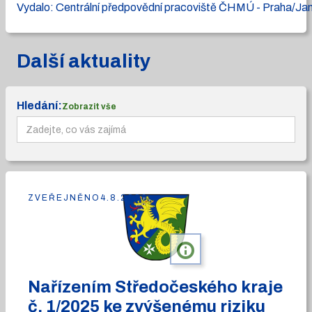
Vydalo: Centrální předpovědní pracoviště ČHMÚ - Praha/Ja
Další aktuality
Hledání:
Zobrazit vše
ZVEŘEJNĚNO
4.8.2026
info
Nařízením Středočeského kraje
č. 1/2025 ke zvýšenému riziku