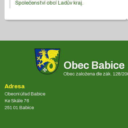
Společenství obcí Ladův kraj.
Obec Babice
Obec založena dle zák. 128/200
Adresa
Obecní úřad Babice
Ke Skále 76
251 01 Babice