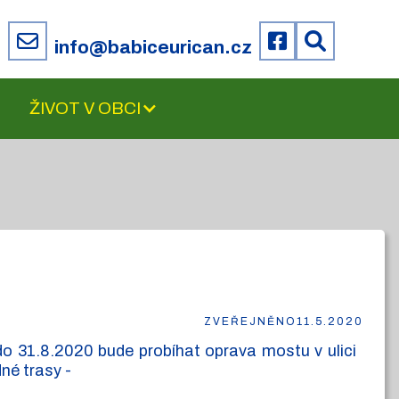
6
info@babiceurican.cz
ŽIVOT V OBCI
ZVEŘEJNĚNO
11.5.2020
do 31.8.2020 bude probíhat oprava mostu v ulici
né trasy -