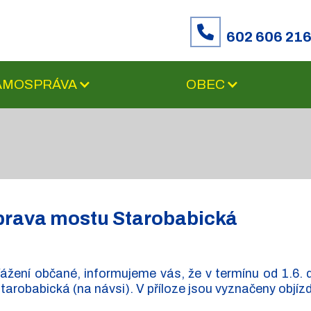
602 606 21
SAMOSPRÁVA
OBEC
rava mostu Starobabická
ážení občané, informujeme vás, že v termínu od 1.6. 
tarobabická (na návsi). V příloze jsou vyznačeny objízd