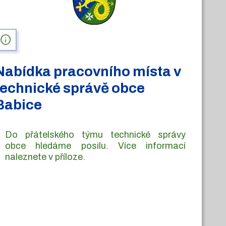
info
Nabídka pracovního místa v
technické správě obce
Babice
Do přátelského týmu technické správy
obce hledáme posilu. Více informací
naleznete v příloze.