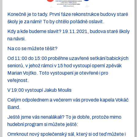
Konečně je to tady. První fáze rekonstrukce budovy staré
školy je za námi! To by chtělo pořádně oslavit.
Kdy a kde budeme slavit? 19.11.2021, budova staré školy
na návsi.
Na co se můžete těšit?
Od 11:00 do 15:00 proběhne uzavřené setkání babických
seniorů, v jehož rámci v 15 hod vystoupí operní zpěvák
Marian Vojtko. Toto vystoupení je otevřené i pro
veřejnost.
V 19:00 vystoupí Jakub Moulis
Celým odpolednem a večerem vás provede kapela Vokáč
Band.
Ještě jsme vás nenalákali? To je dobře, protože mimo
hudební program si můžete ještě:
Omrknout nový společenský sál, který si od teď můžete i