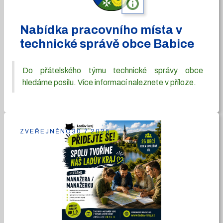
info
Nabídka pracovního místa v
technické správě obce Babice
Do přátelského týmu technické správy obce
hledáme posilu. Více informací naleznete v příloze.
ZVEŘEJNĚNO
30.7.2026