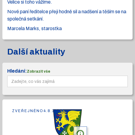
Velice si toho vážíme.
Nové paní ředitelce přeji hodně sil a nadšení a těším se na
společná setkání.
Marcela Marks, starostka
Další aktuality
Hledání:
Zobrazit vše
ZVEŘEJNĚNO
4.8.2026
info