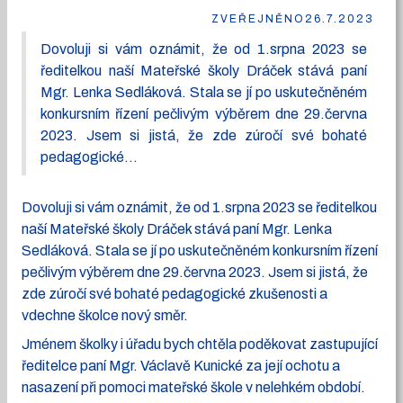
ZVEŘEJNĚNO
26.7.2023
Dovoluji si vám oznámit, že od 1.srpna 2023 se
ředitelkou naší Mateřské školy Dráček stává paní
Mgr. Lenka Sedláková. Stala se jí po uskutečněném
konkursním řízení pečlivým výběrem dne 29.června
2023. Jsem si jistá, že zde zúročí své bohaté
pedagogické...
Dovoluji si vám oznámit, že od 1.srpna 2023 se ředitelkou
naší Mateřské školy Dráček stává paní Mgr. Lenka
Sedláková. Stala se jí po uskutečněném konkursním řízení
pečlivým výběrem dne 29.června 2023. Jsem si jistá, že
zde zúročí své bohaté pedagogické zkušenosti a
vdechne školce nový směr.
Jménem školky i úřadu bych chtěla poděkovat zastupující
ředitelce paní Mgr. Václavě Kunické za její ochotu a
nasazení při pomoci mateřské škole v nelehkém období.