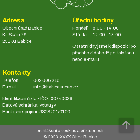
Adresa
Úřední hodiny
Obecní úřad Babice
Pondělí
8:00 - 14:00
Ke Skále 76
Středa
12:00 - 18:00
251 01 Babice
Ostatní dny jsme k dispozici po
předchozí dohodě po telefonu
nebo e-mailu
Kontakty
Telefon
602 606 216
E-mail
info@babiceurican.cz
Identifikační číslo - IČO: 00240028
Datová schránka: vxtaugv
Bankovní spojení: 9323201/0100
prohlášení o cookies a přístupnosti
© 2023-
XXXX
Obec Babice