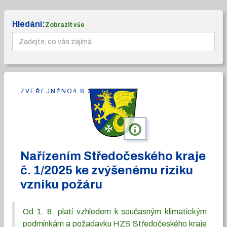
Hledání:
Zobrazit vše
ZVEŘEJNĚNO
4.8.2026
info
Nařízením Středočeského kraje
č. 1/2025 ke zvýšenému riziku
vzniku požáru
Od 1. 8. platí vzhledem k současným klimatickým
podmínkám a požadavku HZS Středočeského kraje