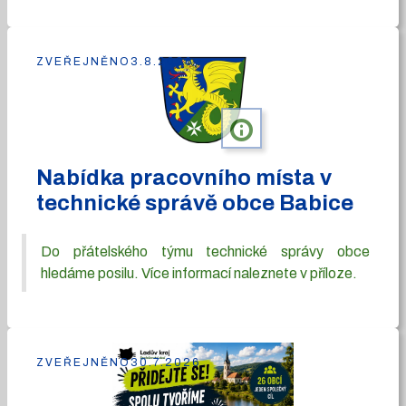
ZVEŘEJNĚNO
3.8.2026
info
Nabídka pracovního místa v
technické správě obce Babice
Do přátelského týmu technické správy obce
hledáme posilu. Více informací naleznete v příloze.
ZVEŘEJNĚNO
30.7.2026