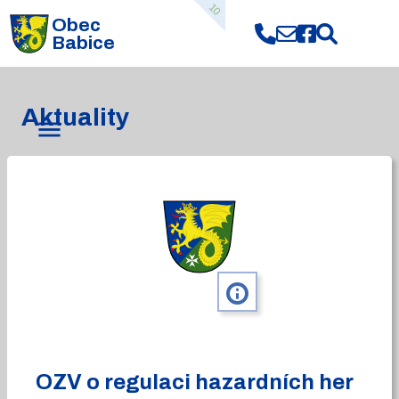
10
Obec
Babice
Aktuality
info
OZV o regulaci hazardních her