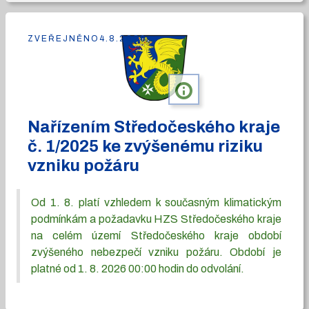
ZVEŘEJNĚNO
4.8.2026
info
Nařízením Středočeského kraje
č. 1/2025 ke zvýšenému riziku
vzniku požáru
Od 1. 8. platí vzhledem k současným klimatickým
podmínkám a požadavku HZS Středočeského kraje
na celém území Středočeského kraje období
zvýšeného nebezpečí vzniku požáru. Období je
platné od 1. 8. 2026 00:00 hodin do odvolání.