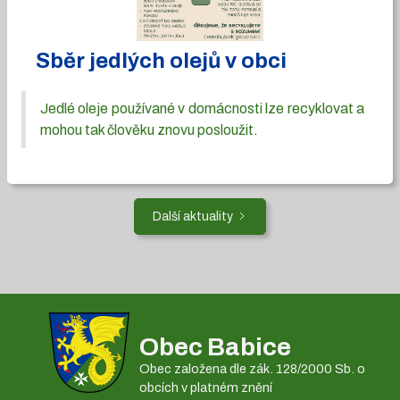
Sběr jedlých olejů v obci
Jedlé oleje používané v domácnosti lze recyklovat a
mohou tak člověku znovu posloužit.
Další aktuality
Obec Babice
Obec založena dle zák. 128/2000 Sb. o
obcích v platném znění