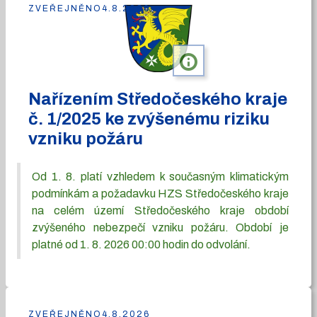
ZVEŘEJNĚNO
4.8.2026
info
Nařízením Středočeského kraje
č. 1/2025 ke zvýšenému riziku
vzniku požáru
Od 1. 8. platí vzhledem k současným klimatickým
podmínkám a požadavku HZS Středočeského kraje
na celém území Středočeského kraje období
zvýšeného nebezpečí vzniku požáru. Období je
platné od 1. 8. 2026 00:00 hodin do odvolání.
ZVEŘEJNĚNO
4.8.2026