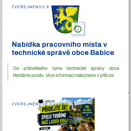
ZVEŘEJNĚNO
3.8.2026
info
Nabídka pracovního místa v
technické správě obce Babice
Do přátelského týmu technické správy obce
hledáme posilu. Více informací naleznete v příloze.
ZVEŘEJNĚNO
30.7.2026