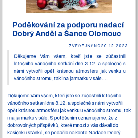
Poděkování za podporu nadací
Dobrý Anděl a Šance Olomouc
ZVEŘEJNĚNO
20.12.2023
Děkujeme Vám všem, kteří jste se zúčastnili
letošního vánočního setkání dne 3.12. a společně s
námi vytvořili opět krásnou atmosféru jak venku u
vánočního stromu, tak i na jarmarku v sále....
Děkujeme Vám všem, kteří jste se zúčastnili letošního
vánočního setkání dne 3.12. a společně s námi vytvořili
opět krásnou atmosféru jak venku u vánočního stromu, tak
i na jarmarku v sále. S potěšením oznamujeme, že z
dobrovolných příspěvků, které mnozí z vás dávali do
kasiček u stánků, se podařilo na konto Nadace Dobrý