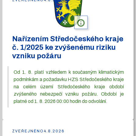
ZVEŘEJNĚNO
4.8.2026
info
Nařízením Středočeského kraje
č. 1/2025 ke zvýšenému riziku
vzniku požáru
Od 1. 8. platí vzhledem k současným klimatickým
podmínkám a požadavku HZS Středočeského kraje
na celém území Středočeského kraje období
zvýšeného nebezpečí vzniku požáru. Období je
platné od 1. 8. 2026 00:00 hodin do odvolání.
ZVEŘEJNĚNO
4.8.2026