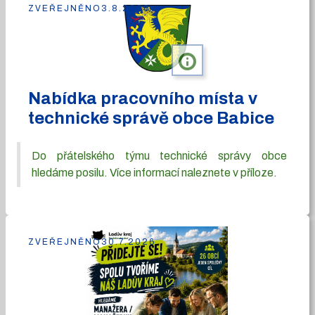
ZVEŘEJNĚNO
3.8.2026
info
Nabídka pracovního místa v
technické správě obce Babice
Do přátelského týmu technické správy obce
hledáme posilu. Více informací naleznete v příloze.
ZVEŘEJNĚNO
30.7.2026