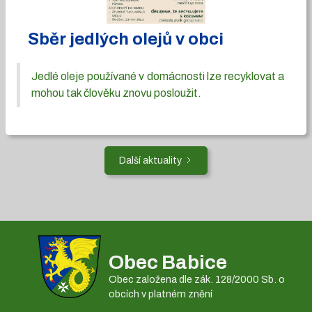
Sběr jedlých olejů v obci
Jedlé oleje používané v domácnosti lze recyklovat a
mohou tak člověku znovu posloužit.
Další aktuality
Obec Babice
Obec založena dle zák. 128/2000 Sb. o
obcích v platném znění