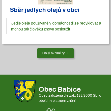
Sběr jedlých olejů v obci
Jedlé oleje používané v domácnosti lze recyklovat a
mohou tak člověku znovu posloužit.
Další aktuality
Obec Babice
Obec založena dle zák. 128/2000 Sb. o
obcích v platném znění