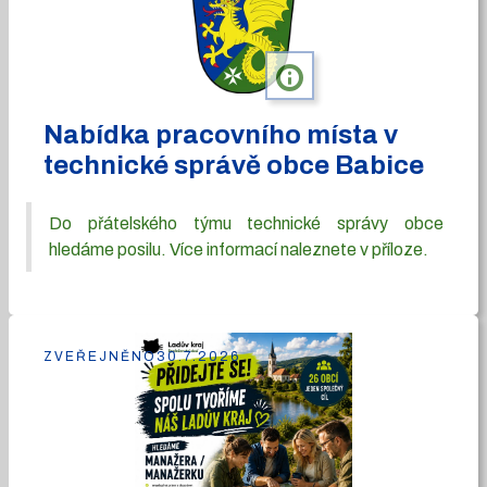
info
Nabídka pracovního místa v
technické správě obce Babice
Do přátelského týmu technické správy obce
hledáme posilu. Více informací naleznete v příloze.
ZVEŘEJNĚNO
30.7.2026