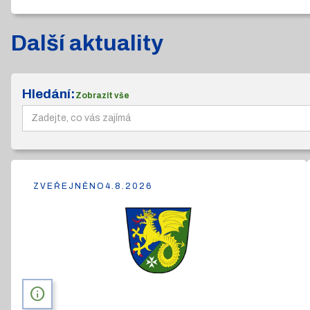
Další aktuality
Hledání:
Zobrazit vše
ZVEŘEJNĚNO
4.8.2026
info