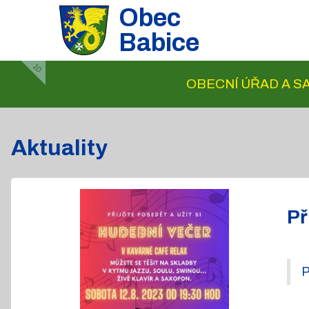
Obec
Babice
10
OBECNÍ ÚŘAD A 
Aktuality
Př
P