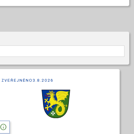
ZVEŘEJNĚNO
3.8.2026
info