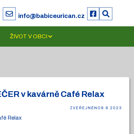
6
info@babiceurican.cz
ŽIVOT V OBCI
VEČER v kavárně Café Relax
ZVEŘEJNĚNO
8.8.2023
afé Relax