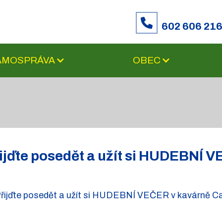
602 606 21
SAMOSPRÁVA
OBEC
ijďte posedět a užít si HUDEBNÍ 
řijďte posedět a užít si HUDEBNÍ VEČER v kavárně C