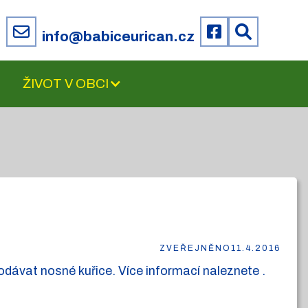
6
info@babiceurican.cz
ŽIVOT V OBCI
ZVEŘEJNĚNO
11.4.2016
dávat nosné kuřice. Více informací naleznete .