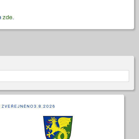
e
zde
.
ZVEŘEJNĚNO
3.8.2026