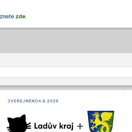
leznete
zde
.
ZVEŘEJNĚNO
4.8.2026