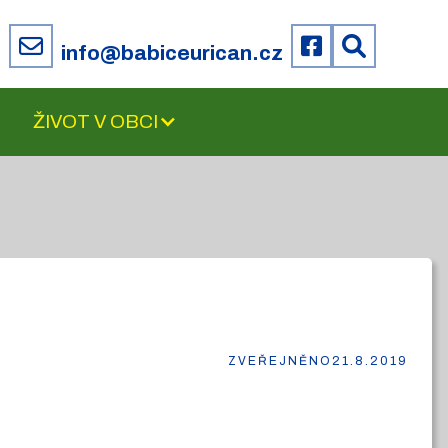
6
info@babiceurican.cz
ŽIVOT V OBCI
ZVEŘEJNĚNO
21.8.2019