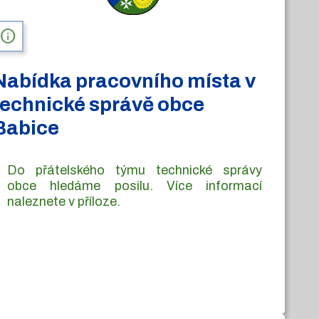
info
Nabídka pracovního místa v
technické správě obce
Babice
Do přátelského týmu technické správy
obce hledáme posilu. Více informací
naleznete v příloze.