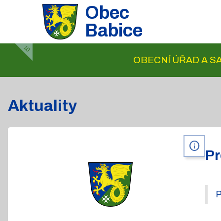
Obec
Babice
10
OBECNÍ ÚŘAD A 
Aktuality
info
Pr
P