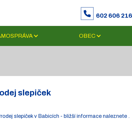
602 606 21
SAMOSPRÁVA
OBEC
odej slepiček
rodej slepiček v Babicích - bližší informace naleznete .