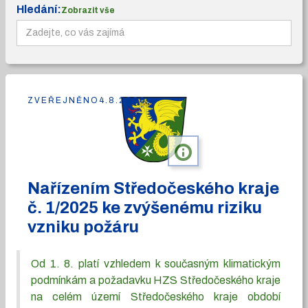
Hledání:
Zobrazit vše
ZVEŘEJNĚNO
4.8.2026
info
Nařízením Středočeského kraje
č. 1/2025 ke zvýšenému riziku
vzniku požáru
Od 1. 8. platí vzhledem k současným klimatickým
podmínkám a požadavku HZS Středočeského kraje
na celém území Středočeského kraje období