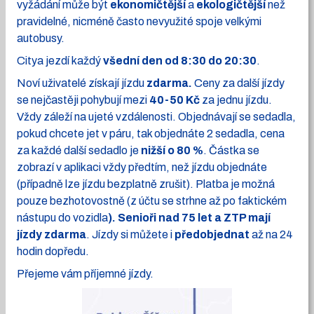
vyžádání může být
ekonomičtější
a
ekologičtější
než
pravidelné, nicméně často nevyužité spoje velkými
autobusy.
Citya jezdí každý
všední den od 8:30 do 20:30
.
Noví uživatelé získají jízdu
zdarma.
Ceny za další jízdy
se nejčastěji pohybují mezi
40-50 Kč
za jednu jízdu.
Vždy záleží na ujeté vzdálenosti. Objednávají se sedadla,
pokud chcete jet v páru, tak objednáte 2 sedadla, cena
za každé další sedadlo je
nižší o 80 %
. Částka se
zobrazí v aplikaci vždy předtím, než jízdu objednáte
(případně lze jízdu bezplatně zrušit). Platba je možná
pouze bezhotovostně (z účtu se strhne až po faktickém
nástupu do vozidla
). Senioři nad 75 let a ZTP mají
jízdy zdarma
. Jízdy si můžete i
předobjednat
až na 24
hodin dopředu.
Přejeme vám příjemné jízdy.