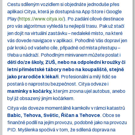
Cestu sdíleným vozidlem si objednáte jednoduše přes
aplikaci Citya, která je dostupná na App Store i Google
Play (
https://www.citya.io/
). Po zadání cílové destinace
pro vás algoritmus vyhledá tu nejlepší trasu. Pak už stačí
jen dojít na virtuální zastávku – nedaleké místo, na které
vás dovede navigace v aplikaci. Pohodlně Vás dopraví jen
pár kroků od vašeho cíle, případně od místa přestupu –
třeba u nádraží. Pohodlným minivanem můžete poslat i
děti do/ze školy, ZUŠ, nebo na odpolední kroužky či
letní příměstské tábory nebo na koupaliště, stejně
jako prarodiče k lékaři
. Profesionální a milý řidič se
postará o naprostou bezpečnost. Citya odveze i
maminky s kočárky,
kterým zrovna ujel autobus, anebo
byl již obsazený jiným kočárkem.
Citya vás doveze momentálně kamkoliv v rámci katastrů
Babic, Tehova, Světic, Říčan a Tehovce
. Obce se
finančně podílí na jejím provozu, podobně jako na provozu
PID. Myšlenka spočívá v tom, že sdílená doprava na