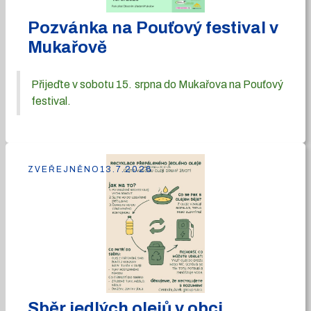
Pozvánka na Pouťový festival v
Mukařově
Přijeďte v sobotu 15. srpna do Mukařova na Pouťový
festival.
ZVEŘEJNĚNO
13.7.2026
Sběr jedlých olejů v obci