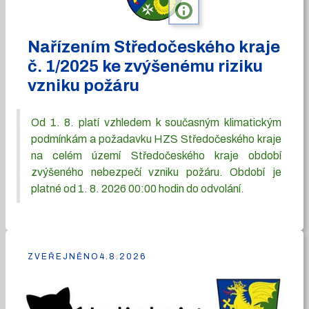
info
Nařízením Středočeského kraje
č. 1/2025 ke zvýšenému riziku
vzniku požáru
Od 1. 8. platí vzhledem k současným klimatickým
podmínkám a požadavku HZS Středočeského kraje
na celém území Středočeského kraje období
zvýšeného nebezpečí vzniku požáru. Období je
platné od 1. 8. 2026 00:00 hodin do odvolání.
ZVEŘEJNĚNO
4.8.2026