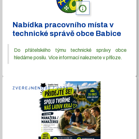
info
Nabídka pracovního místa v
technické správě obce Babice
Do přátelského týmu technické správy obce
hledáme posilu. Více informací naleznete v příloze.
ZVEŘEJNĚNO
30.7.2026