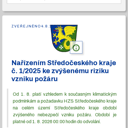
ZVEŘEJNĚNO
4.8.2026
info
Nařízením Středočeského kraje
č. 1/2025 ke zvýšenému riziku
vzniku požáru
Od 1. 8. platí vzhledem k současným klimatickým
podmínkám a požadavku HZS Středočeského kraje
na celém území Středočeského kraje období
zvýšeného nebezpečí vzniku požáru. Období je
platné od 1. 8. 2026 00:00 hodin do odvolání.