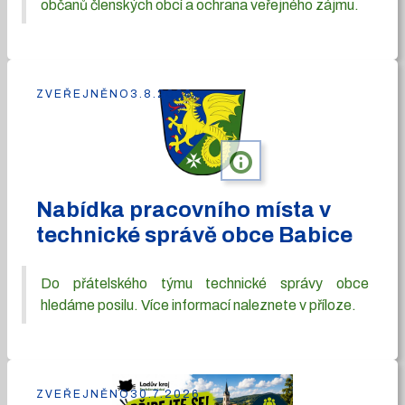
občanů členských obcí a ochrana veřejného zájmu.
ZVEŘEJNĚNO
3.8.2026
info
Nabídka pracovního místa v
technické správě obce Babice
Do přátelského týmu technické správy obce
hledáme posilu. Více informací naleznete v příloze.
ZVEŘEJNĚNO
30.7.2026