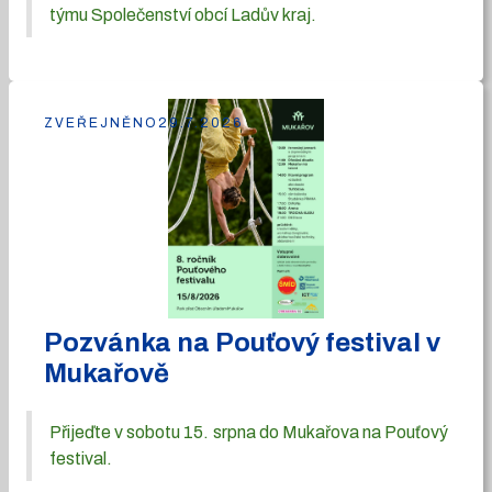
týmu Společenství obcí Ladův kraj.
ZVEŘEJNĚNO
29.7.2026
Pozvánka na Pouťový festival v
Mukařově
Přijeďte v sobotu 15. srpna do Mukařova na Pouťový
festival.