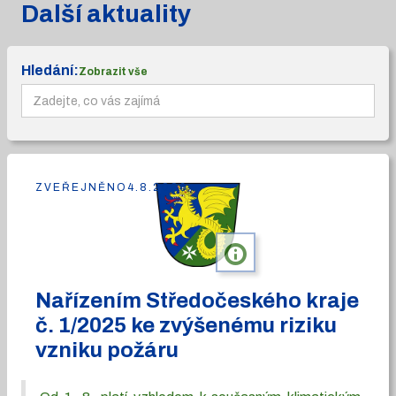
Další aktuality
Hledání:
Zobrazit vše
ZVEŘEJNĚNO
4.8.2026
info
Nařízením Středočeského kraje
č. 1/2025 ke zvýšenému riziku
vzniku požáru