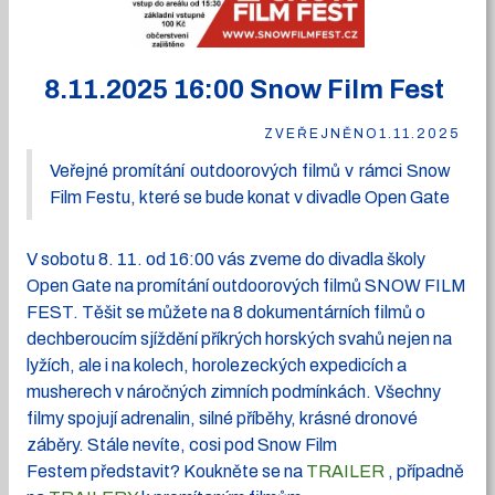
8.11.2025 16:00 Snow Film Fest
ZVEŘEJNĚNO
1.11.2025
Veřejné promítání outdoorových filmů v rámci Snow
Film Festu, které se bude konat v divadle Open Gate
V sobotu 8. 11. od 16:00 vás zveme do divadla školy
Open Gate na promítání outdoorových filmů SNOW FILM
FEST. Těšit se můžete na 8 dokumentárních filmů o
dechberoucím sjíždění příkrých horských svahů nejen na
lyžích, ale i na kolech, horolezeckých expedicích a
musherech v náročných zimních podmínkách. Všechny
filmy spojují adrenalin, silné příběhy, krásné dronové
záběry. Stále nevíte, cosi pod Snow Film
Festem představit? Koukněte se na
TRAILER
, případně