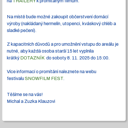
na
TRAILERY
k promítaným filmům.
Na místě bude možné zakoupit občerstvení domácí
výroby (nakládaný hermelín, utopenci, kváskový chléb a
sladké pečení).
Z kapacitních důvodů a pro umožnění vstupu do areálu je
nutné, aby každá osoba starší 15 let vyplnila
krátký
DOTAZNÍK
do soboty 8. 11. 2025 do 15:00.
Více informací o promítání naleznete na webu
festivalu
SNOWFILM FEST
.
Těšíme se na vás!
Michal a Zuzka Klauzovi