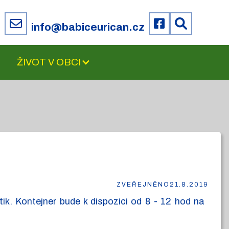
6
info@babiceurican.cz
ŽIVOT V OBCI
ZVEŘEJNĚNO
21.8.2019
k. Kontejner bude k dispozici od 8 - 12 hod na