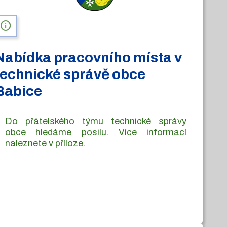
info
Nabídka pracovního místa v
technické správě obce
Babice
Do přátelského týmu technické správy
obce hledáme posilu. Více informací
naleznete v příloze.