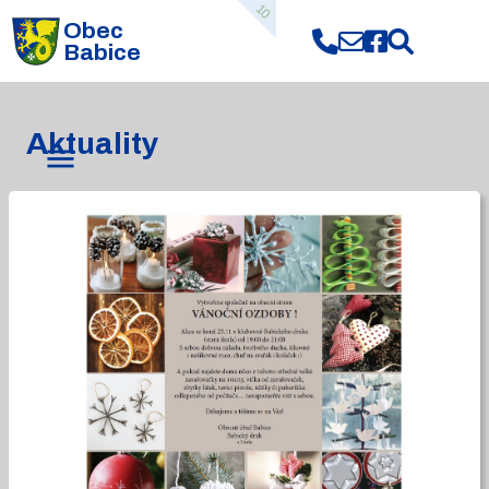
10
Obec
Babice
Aktuality