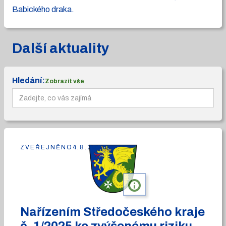
Babického draka.
Další aktuality
Hledání:
Zobrazit vše
ZVEŘEJNĚNO
4.8.2026
info
Nařízením Středočeského kraje