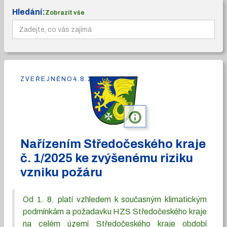
Hledání:
Zobrazit vše
ZVEŘEJNĚNO
4.8.2026
info
Nařízením Středočeského kraje
č. 1/2025 ke zvýšenému riziku
vzniku požáru
Od 1. 8. platí vzhledem k současným klimatickým
podmínkám a požadavku HZS Středočeského kraje
na celém území Středočeského kraje období