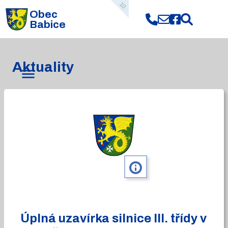
10
Obec
Babice
Aktuality
info
Úplná uzavírka silnice III. třídy v