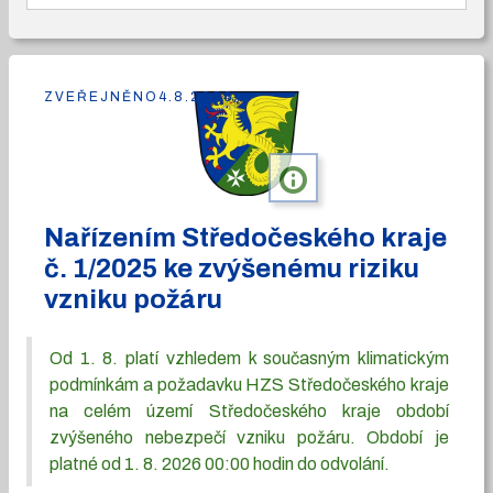
ZVEŘEJNĚNO
4.8.2026
info
Nařízením Středočeského kraje
č. 1/2025 ke zvýšenému riziku
vzniku požáru
Od 1. 8. platí vzhledem k současným klimatickým
podmínkám a požadavku HZS Středočeského kraje
na celém území Středočeského kraje období
zvýšeného nebezpečí vzniku požáru. Období je
platné od 1. 8. 2026 00:00 hodin do odvolání.