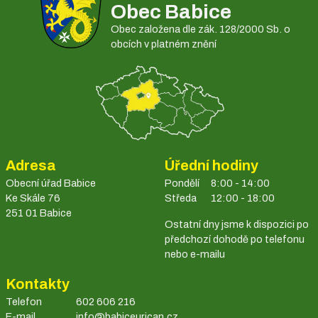
Obec Babice
Obec založena dle zák. 128/2000 Sb. o
obcích v platném znění
Adresa
Úřední hodiny
Obecní úřad Babice
Pondělí
8:00 - 14:00
Ke Skále 76
Středa
12:00 - 18:00
251 01 Babice
Ostatní dny jsme k dispozici po
předchozí dohodě po telefonu
nebo e-mailu
Kontakty
Telefon
602 606 216
E-mail
info@babiceurican.cz