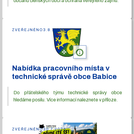
občanů členských obcí a ochrana veřejného zájmu.
ZVEŘEJNĚNO
3.8.2026
info
Nabídka pracovního místa v
technické správě obce Babice
Do přátelského týmu technické správy obce
hledáme posilu. Více informací naleznete v příloze.
ZVEŘEJNĚNO
30.7.2026