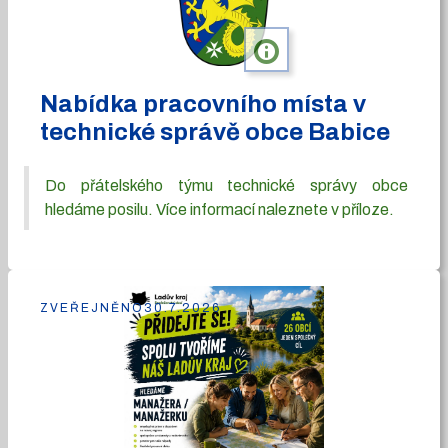
info
Nabídka pracovního místa v
technické správě obce Babice
Do přátelského týmu technické správy obce
hledáme posilu. Více informací naleznete v příloze.
ZVEŘEJNĚNO
30.7.2026