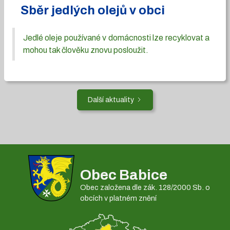
Sběr jedlých olejů v obci
Jedlé oleje používané v domácnosti lze recyklovat a
mohou tak člověku znovu posloužit.
Další aktuality
Obec Babice
Obec založena dle zák. 128/2000 Sb. o
obcích v platném znění