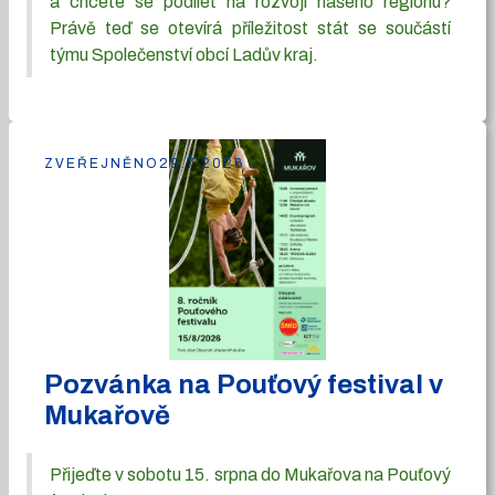
a chcete se podílet na rozvoji našeho regionu?
Právě teď se otevírá příležitost stát se součástí
týmu Společenství obcí Ladův kraj.
ZVEŘEJNĚNO
29.7.2026
Pozvánka na Pouťový festival v
Mukařově
Přijeďte v sobotu 15. srpna do Mukařova na Pouťový