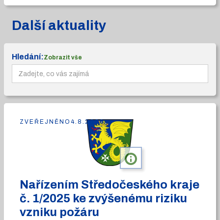
Další aktuality
Hledání:
Zobrazit vše
ZVEŘEJNĚNO
4.8.2026
info
Nařízením Středočeského kraje
č. 1/2025 ke zvýšenému riziku
vzniku požáru