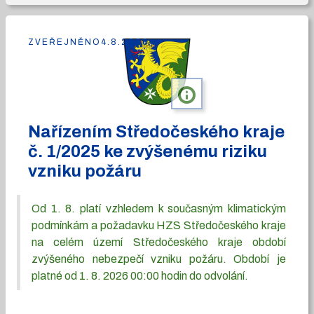
ZVEŘEJNĚNO
4.8.2026
info
Nařízením Středočeského kraje
č. 1/2025 ke zvýšenému riziku
vzniku požáru
Od 1. 8. platí vzhledem k současným klimatickým
podmínkám a požadavku HZS Středočeského kraje
na celém území Středočeského kraje období
zvýšeného nebezpečí vzniku požáru. Období je
platné od 1. 8. 2026 00:00 hodin do odvolání.