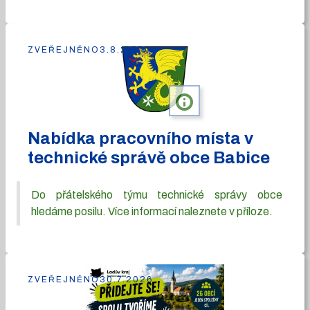
ZVEŘEJNĚNO
3.8.2026
info
Nabídka pracovního místa v
technické správě obce Babice
Do přátelského týmu technické správy obce
hledáme posilu. Více informací naleznete v příloze.
ZVEŘEJNĚNO
30.7.2026