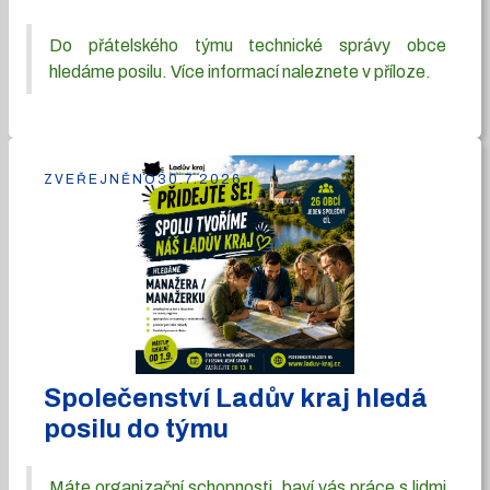
Do přátelského týmu technické správy obce
hledáme posilu. Více informací naleznete v příloze.
ZVEŘEJNĚNO
30.7.2026
Společenství Ladův kraj hledá
posilu do týmu
Máte organizační schopnosti, baví vás práce s lidmi