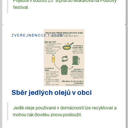
Přijeďte v sobotu 15. srpna do Mukařova na Pouťový
festival.
ZVEŘEJNĚNO
13.7.2026
Sběr jedlých olejů v obci
Jedlé oleje používané v domácnosti lze recyklovat a
mohou tak člověku znovu posloužit.