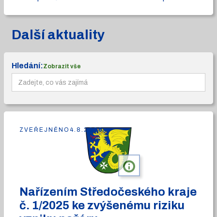
Další aktuality
Hledání:
Zobrazit vše
ZVEŘEJNĚNO
4.8.2026
info
Nařízením Středočeského kraje
č. 1/2025 ke zvýšenému riziku