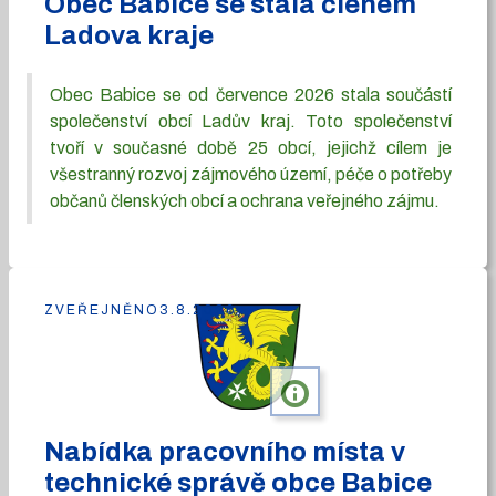
Obec Babice se stala členem
Ladova kraje
Obec Babice se od července 2026 stala součástí
společenství obcí Ladův kraj. Toto společenství
tvoří v současné době 25 obcí, jejichž cílem je
všestranný rozvoj zájmového území, péče o potřeby
občanů členských obcí a ochrana veřejného zájmu.
ZVEŘEJNĚNO
3.8.2026
info
Nabídka pracovního místa v
technické správě obce Babice