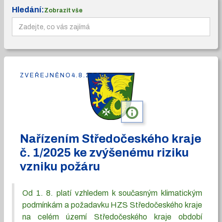
Hledání:
Zobrazit vše
ZVEŘEJNĚNO
4.8.2026
info
Nařízením Středočeského kraje
č. 1/2025 ke zvýšenému riziku
vzniku požáru
Od 1. 8. platí vzhledem k současným klimatickým
podmínkám a požadavku HZS Středočeského kraje
na celém území Středočeského kraje období