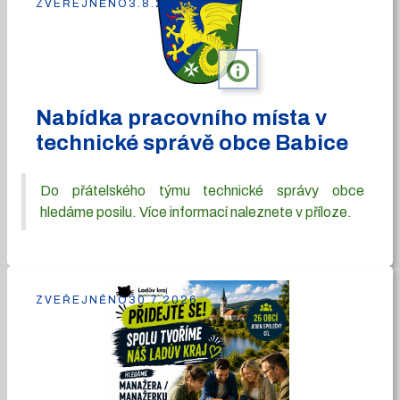
ZVEŘEJNĚNO
3.8.2026
info
Nabídka pracovního místa v
technické správě obce Babice
Do přátelského týmu technické správy obce
hledáme posilu. Více informací naleznete v příloze.
ZVEŘEJNĚNO
30.7.2026