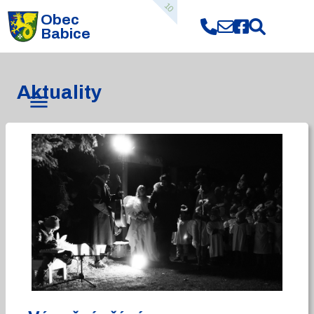
10
Obec
Babice
Aktuality