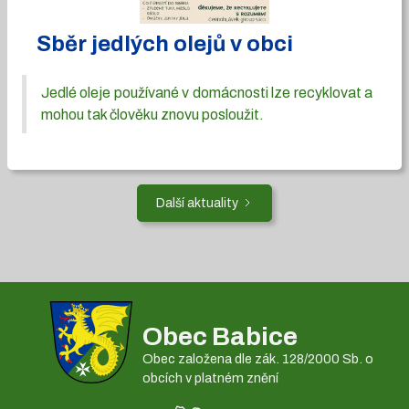
Sběr jedlých olejů v obci
Jedlé oleje používané v domácnosti lze recyklovat a
mohou tak člověku znovu posloužit.
Další aktuality
Obec Babice
Obec založena dle zák. 128/2000 Sb. o
obcích v platném znění