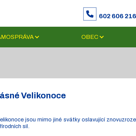
602 606 21
SAMOSPRÁVA
OBEC
ásné Velikonoce
elikonoce jsou mimo jiné svátky oslavující znovuzroze
řírodních sil.