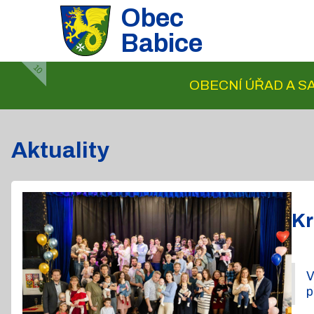
Obec
Babice
10
OBECNÍ ÚŘAD A 
Aktuality
Kr
V
p