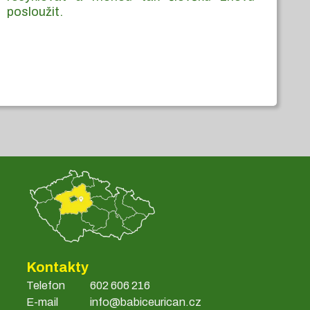
posloužit.
Kontakty
Telefon
602 606 216
E-mail
info@babiceurican.cz