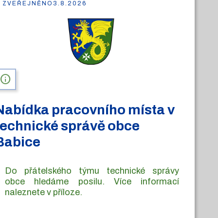
ZVEŘEJNĚNO
3.8.2026
info
Nabídka pracovního místa v
technické správě obce
Babice
Do přátelského týmu technické správy
obce hledáme posilu. Více informací
naleznete v příloze.