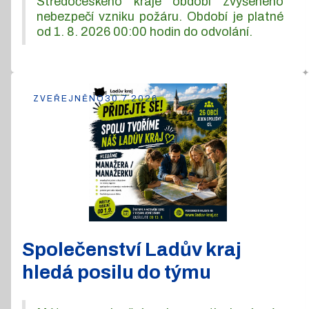
Středočeského kraje období zvýšeného
nebezpečí vzniku požáru. Období je platné
od 1. 8. 2026 00:00 hodin do odvolání.
ZVEŘEJNĚNO
30.7.2026
Společenství Ladův kraj
hledá posilu do týmu