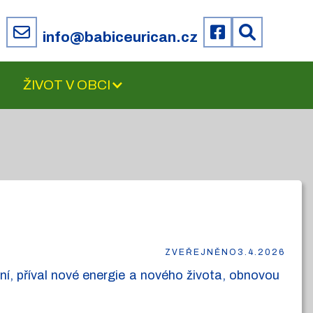
6
info@babiceurican.cz
ŽIVOT V OBCI
ZVEŘEJNĚNO
3.4.2026
ní, příval nové energie a nového života, obnovou