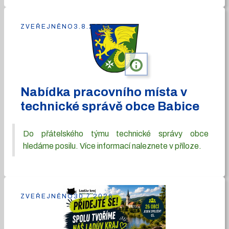
ZVEŘEJNĚNO
3.8.2026
info
Nabídka pracovního místa v
technické správě obce Babice
Do přátelského týmu technické správy obce
hledáme posilu. Více informací naleznete v příloze.
ZVEŘEJNĚNO
30.7.2026