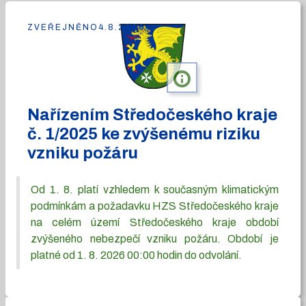
ZVEŘEJNĚNO
4.8.2026
info
Nařízením Středočeského kraje
č. 1/2025 ke zvýšenému riziku
vzniku požáru
Od 1. 8. platí vzhledem k současným klimatickým
podmínkám a požadavku HZS Středočeského kraje
na celém území Středočeského kraje období
zvýšeného nebezpečí vzniku požáru. Období je
platné od 1. 8. 2026 00:00 hodin do odvolání.