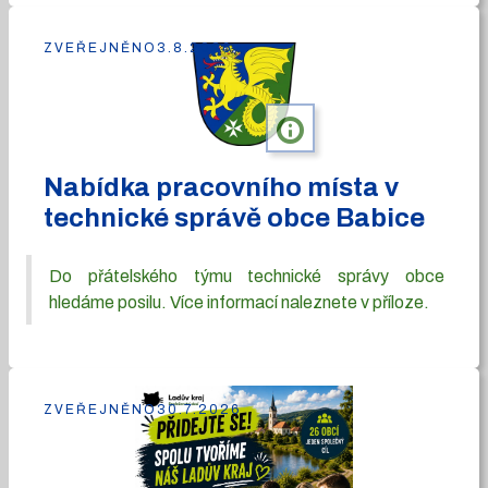
ZVEŘEJNĚNO
3.8.2026
info
Nabídka pracovního místa v
technické správě obce Babice
Do přátelského týmu technické správy obce
hledáme posilu. Více informací naleznete v příloze.
ZVEŘEJNĚNO
30.7.2026