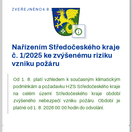
ZVEŘEJNĚNO
4.8.2026
info
Nařízením Středočeského kraje
č. 1/2025 ke zvýšenému riziku
vzniku požáru
Od 1. 8. platí vzhledem k současným klimatickým
podmínkám a požadavku HZS Středočeského kraje
na celém území Středočeského kraje období
zvýšeného nebezpečí vzniku požáru. Období je
platné od 1. 8. 2026 00:00 hodin do odvolání.