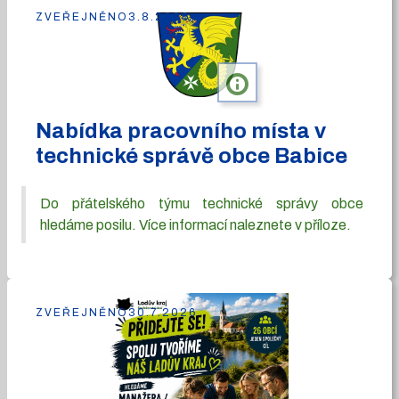
ZVEŘEJNĚNO
3.8.2026
info
Nabídka pracovního místa v
technické správě obce Babice
Do přátelského týmu technické správy obce
hledáme posilu. Více informací naleznete v příloze.
ZVEŘEJNĚNO
30.7.2026