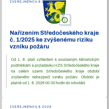
ZVEŘEJNĚNO
4.8.2026
info
Nařízením Středočeského kraje
č. 1/2025 ke zvýšenému riziku
vzniku požáru
Od 1. 8. platí vzhledem k současným klimatickým
podmínkám a požadavku HZS Středočeského kraje
na celém území Středočeského kraje období
zvýšeného nebezpečí vzniku požáru. Období je
platné od 1. 8. 2026 00:00 hodin do odvolání.
ZVEŘEJNĚNO
4.8.2026