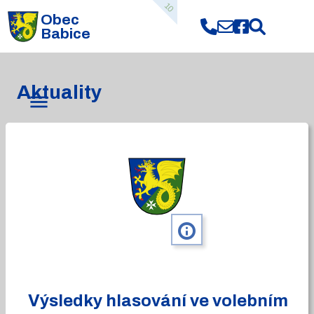
10
Obec
Babice
Aktuality
info
Výsledky hlasování ve volebním