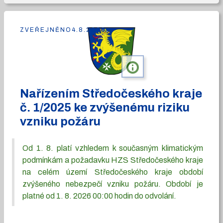
ZVEŘEJNĚNO
4.8.2026
info
Nařízením Středočeského kraje
č. 1/2025 ke zvýšenému riziku
vzniku požáru
Od 1. 8. platí vzhledem k současným klimatickým
podmínkám a požadavku HZS Středočeského kraje
na celém území Středočeského kraje období
zvýšeného nebezpečí vzniku požáru. Období je
platné od 1. 8. 2026 00:00 hodin do odvolání.