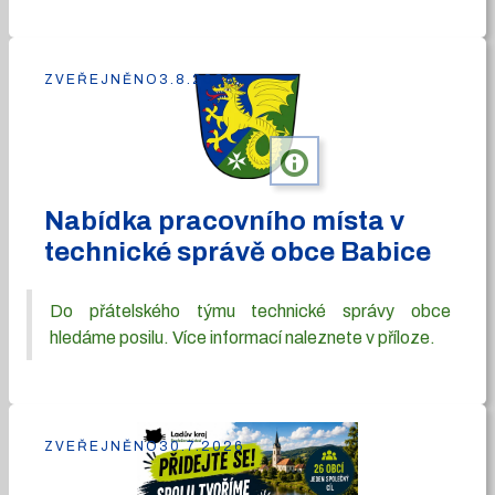
ZVEŘEJNĚNO
3.8.2026
info
Nabídka pracovního místa v
technické správě obce Babice
Do přátelského týmu technické správy obce
hledáme posilu. Více informací naleznete v příloze.
ZVEŘEJNĚNO
30.7.2026