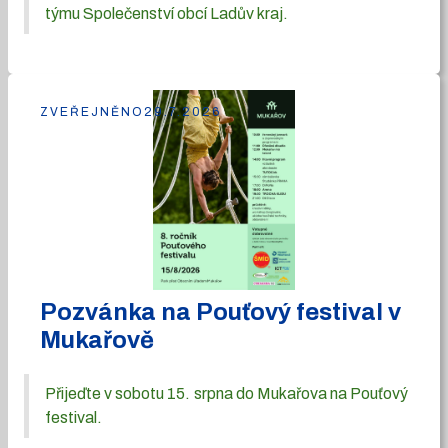
týmu Společenství obcí Ladův kraj.
ZVEŘEJNĚNO
29.7.2026
Pozvánka na Pouťový festival v
Mukařově
Přijeďte v sobotu 15. srpna do Mukařova na Pouťový
festival.