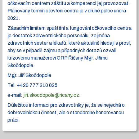
očkovacím centrem záštitu a kompetenci jej provozovat.
Plánovaný termín otevření centra je v druhé půlce února
2021.
Zásadním limitem spuštění a fungování očkovacího centra
je dostatek zdravotnického personálu, zejména
zdravotních sester a lékařů, které aktuálně hledají a prosí,
aby se v případě zájmu a případných dotazů ozvali
krizovému manažerovi ORP Říčany Mgr. Jiřímu
Skočdopole.
Mgr. Jiří Skočdopole
Tel. +420 777 210 825
e-mail:
jiri.skocdopole@ricany.cz
.
Důležitou informací pro zdravotníky je, že se nejedná o
dobrovolnickou činnost, ale o standardně honorovanou
práci.