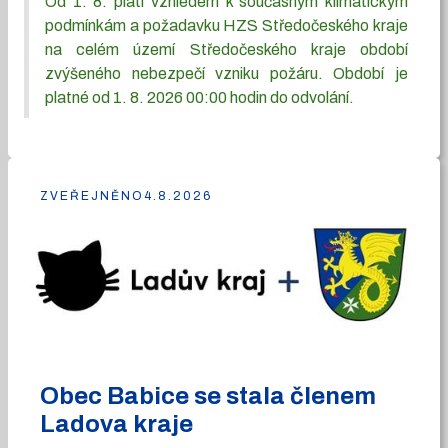
Od 1. 8. platí vzhledem k současným klimatickým
podmínkám a požadavku HZS Středočeského kraje
na celém území Středočeského kraje období
zvýšeného nebezpečí vzniku požáru. Období je
platné od 1. 8. 2026 00:00 hodin do odvolání.
ZVEŘEJNĚNO
4.8.2026
Obec Babice se stala členem
Ladova kraje