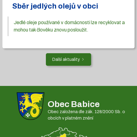
Sběr jedlých olejů v obci
Jedlé oleje používané v domácnosti lze recyklovat a
mohou tak člověku znovu posloužit.
Další aktuality
Obec Babice
Obec založena dle zák. 128/2000 Sb. o
obcích v platném znění