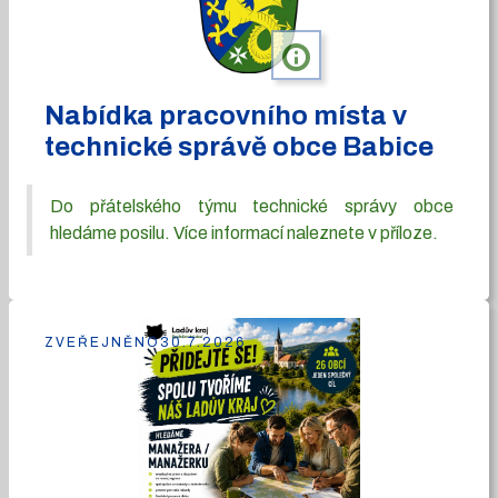
info
Nabídka pracovního místa v
technické správě obce Babice
Do přátelského týmu technické správy obce
hledáme posilu. Více informací naleznete v příloze.
ZVEŘEJNĚNO
30.7.2026